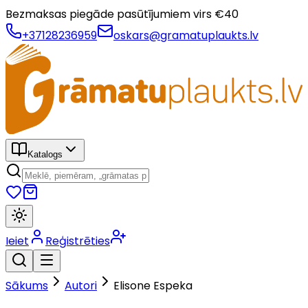
Bezmaksas piegāde pasūtījumiem virs €
40
+37128236959
oskars@gramatuplaukts.lv
Katalogs
Ieiet
Reģistrēties
Sākums
Autori
Elisone Espeka