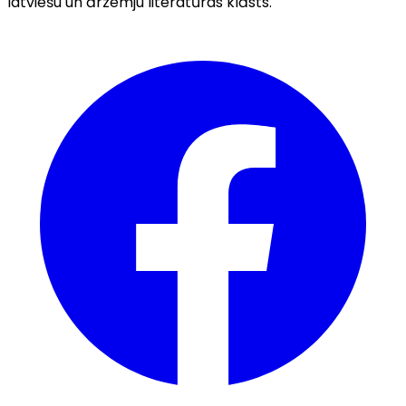
latviešu un ārzemju literatūras klāsts.