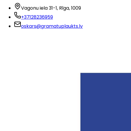
Vagonu iela 31-1
, Rīga
, 1009
+37128236959
oskars@gramatuplaukts.lv