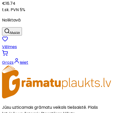
€
16.74
t.sk. PVN
5
%
Noliktavā
Meklēt
Vēlmes
Grozs
Ieiet
Jūsu uzticamais grāmatu veikals tiešsaistē. Plašs