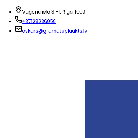
Vagonu iela 31-1
, Rīga
, 1009
+37128236959
oskars@gramatuplaukts.lv