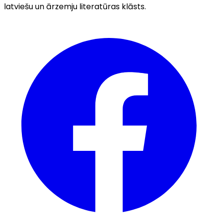
latviešu un ārzemju literatūras klāsts.