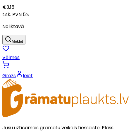
€
3.15
t.sk. PVN
5
%
Noliktavā
Meklēt
Vēlmes
Grozs
Ieiet
Jūsu uzticamais grāmatu veikals tiešsaistē. Plašs