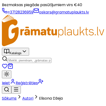
Bezmaksas piegāde pasūtījumiem virs €
40
+37128236959
oskars@gramatuplaukts.lv
Katalogs
Ieiet
Reģistrēties
Sākums
Autori
Elisona Džeja