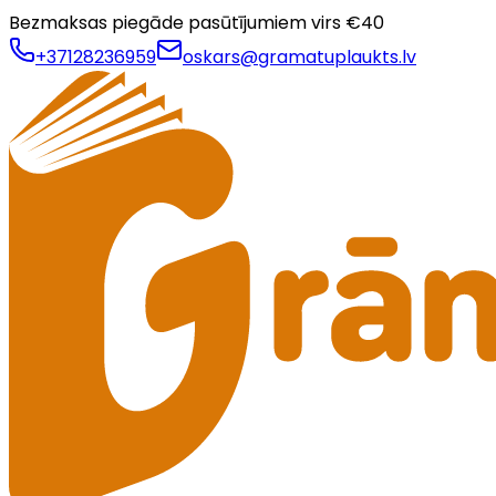
Bezmaksas piegāde pasūtījumiem virs €
40
+37128236959
oskars@gramatuplaukts.lv