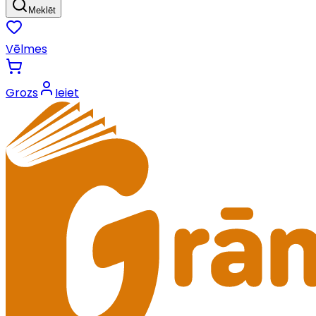
Meklēt
Vēlmes
Grozs
Ieiet