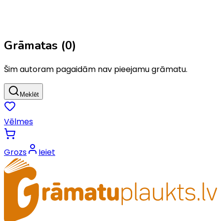
Grāmatas (
0
)
Šim autoram pagaidām nav pieejamu grāmatu.
Meklēt
Vēlmes
Grozs
Ieiet