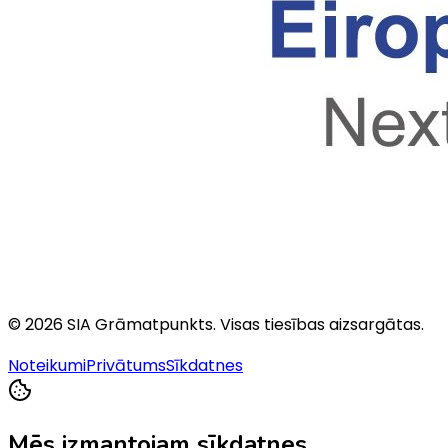
©
2026
SIA Grāmatpunkts
. Visas tiesības aizsargātas.
Noteikumi
Privātums
Sīkdatnes
Mēs izmantojam sīkdatnes