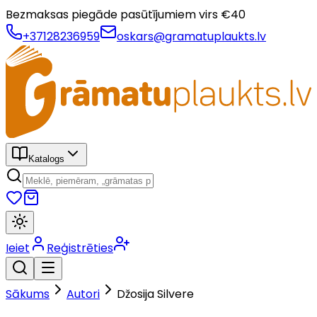
Bezmaksas piegāde pasūtījumiem virs €
40
+37128236959
oskars@gramatuplaukts.lv
Katalogs
Ieiet
Reģistrēties
Sākums
Autori
Džosija Silvere