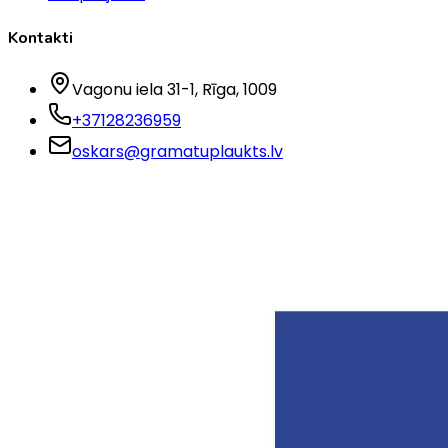
Kontakti
Vagonu iela 31-1
, Rīga
, 1009
+37128236959
oskars@gramatuplaukts.lv