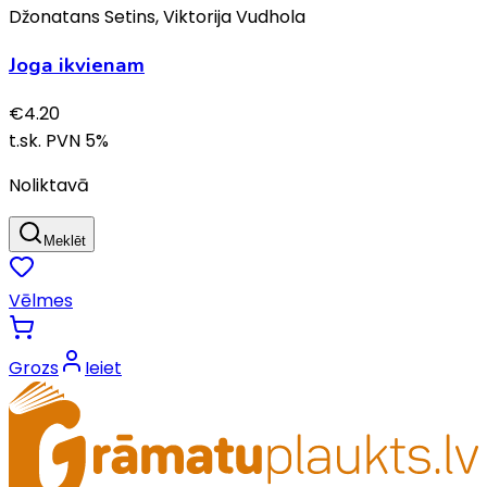
Džonatans Setins, Viktorija Vudhola
Joga ikvienam
€
4.20
t.sk. PVN
5
%
Noliktavā
Meklēt
Vēlmes
Grozs
Ieiet