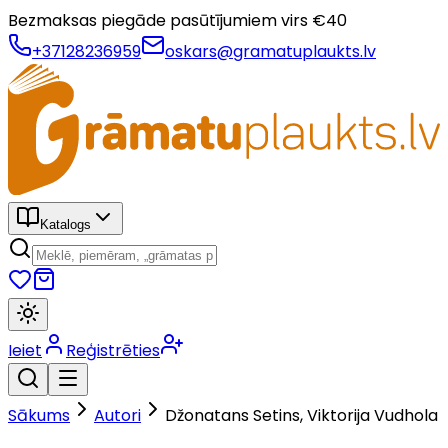
Bezmaksas piegāde pasūtījumiem virs €
40
+37128236959
oskars@gramatuplaukts.lv
Katalogs
Ieiet
Reģistrēties
Sākums
Autori
Džonatans Setins, Viktorija Vudhola