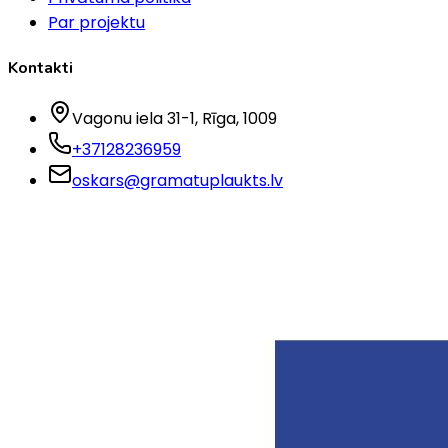
Par projektu
Kontakti
Vagonu iela 31-1
, Rīga
, 1009
+37128236959
oskars@gramatuplaukts.lv