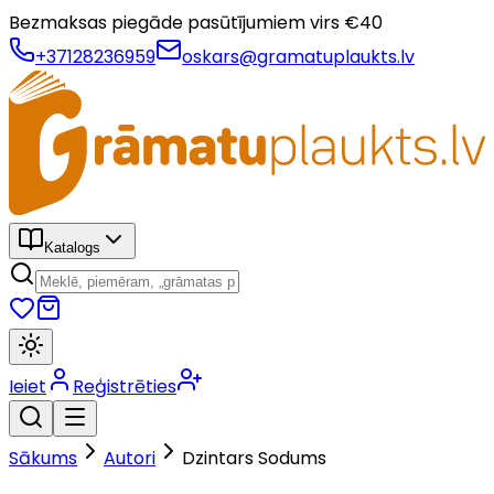
Bezmaksas piegāde pasūtījumiem virs €
40
+37128236959
oskars@gramatuplaukts.lv
Katalogs
Ieiet
Reģistrēties
Sākums
Autori
Dzintars Sodums