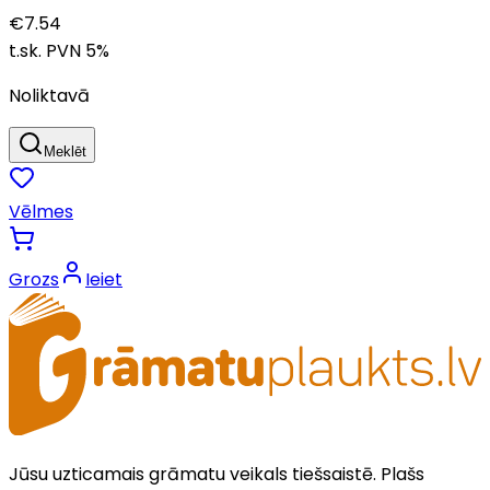
€
7.54
t.sk. PVN
5
%
Noliktavā
Meklēt
Vēlmes
Grozs
Ieiet
Jūsu uzticamais grāmatu veikals tiešsaistē. Plašs