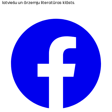
latviešu un ārzemju literatūras klāsts.