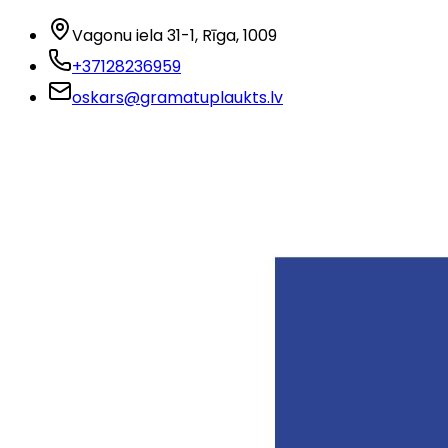
Vagonu iela 31-1
, Rīga
, 1009
+37128236959
oskars@gramatuplaukts.lv