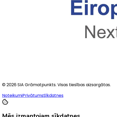
©
2026
SIA Grāmatpunkts
. Visas tiesības aizsargātas.
Noteikumi
Privātums
Sīkdatnes
Mēs izmantojam sīkdatnes