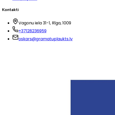
Kontakti
Vagonu iela 31-1
, Rīga
, 1009
+37128236959
oskars@gramatuplaukts.lv