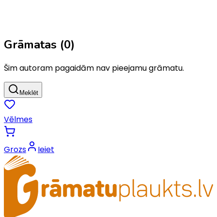
Grāmatas (
0
)
Šim autoram pagaidām nav pieejamu grāmatu.
Meklēt
Vēlmes
Grozs
Ieiet