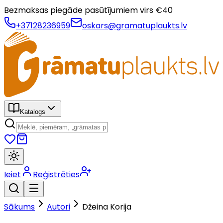
Bezmaksas piegāde pasūtījumiem virs €
40
+37128236959
oskars@gramatuplaukts.lv
Katalogs
Ieiet
Reģistrēties
Sākums
Autori
Džeina Korija