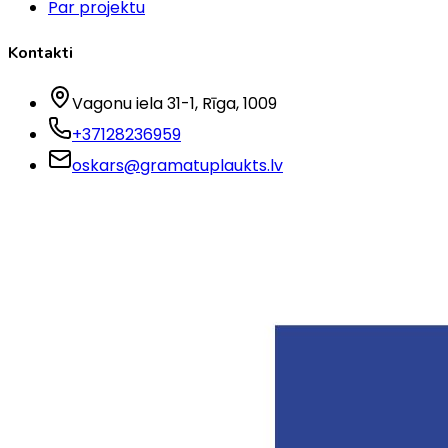
Par projektu
Kontakti
Vagonu iela 31-1
, Rīga
, 1009
+37128236959
oskars@gramatuplaukts.lv