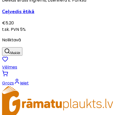
Deivids Brūss Ingrems, Dženifera E. Pārksa
Ceļvedis ētikā
€
5.20
t.sk. PVN
5
%
Noliktavā
Meklēt
Vēlmes
Grozs
Ieiet