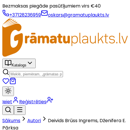
Bezmaksas piegāde pasūtījumiem virs €
40
+37128236959
oskars@gramatuplaukts.lv
Katalogs
Ieiet
Reģistrēties
Sākums
Autori
Deivids Brūss Ingrems, Dženifera E.
Pārksa