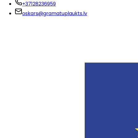
+37128236959
oskars@gramatuplaukts.lv