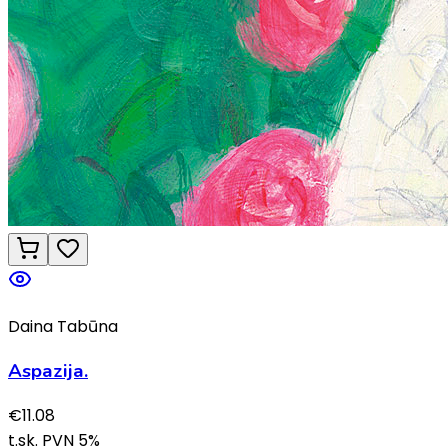
Daina Tabūna
Aspazija.
€
11.08
t.sk. PVN
5
%