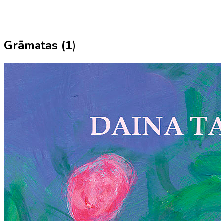
Grāmatas (
1
)