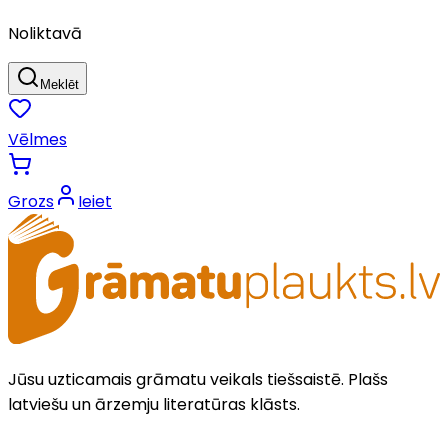
Noliktavā
Meklēt
Vēlmes
Grozs
Ieiet
Jūsu uzticamais grāmatu veikals tiešsaistē. Plašs
latviešu un ārzemju literatūras klāsts.