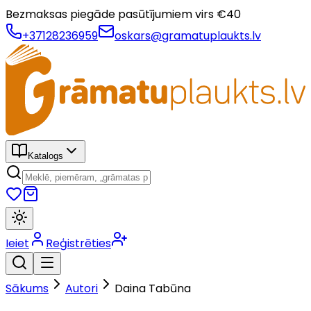
Bezmaksas piegāde pasūtījumiem virs €
40
+37128236959
oskars@gramatuplaukts.lv
Katalogs
Ieiet
Reģistrēties
Sākums
Autori
Daina Tabūna