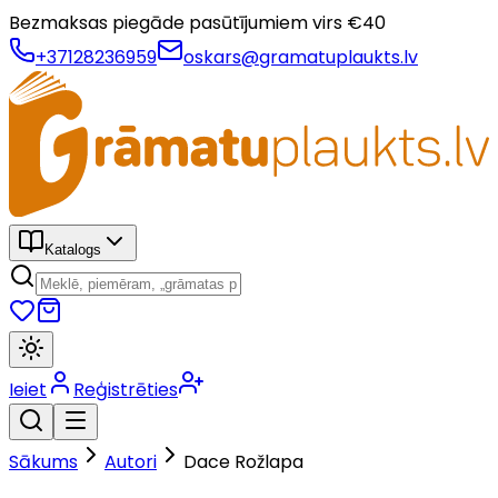
Bezmaksas piegāde pasūtījumiem virs €
40
+37128236959
oskars@gramatuplaukts.lv
Katalogs
Ieiet
Reģistrēties
Sākums
Autori
Dace Rožlapa