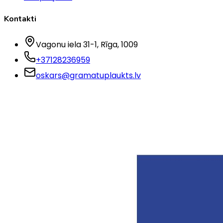
Kontakti
Vagonu iela 31-1
, Rīga
, 1009
+37128236959
oskars@gramatuplaukts.lv