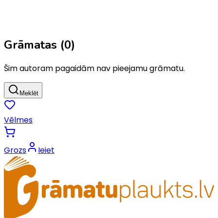
Grāmatas (
0
)
Šim autoram pagaidām nav pieejamu grāmatu.
Meklēt
Vēlmes
Grozs
Ieiet