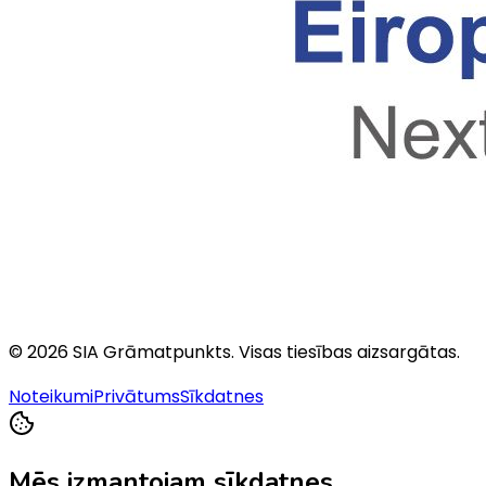
©
2026
SIA Grāmatpunkts
. Visas tiesības aizsargātas.
Noteikumi
Privātums
Sīkdatnes
Mēs izmantojam sīkdatnes