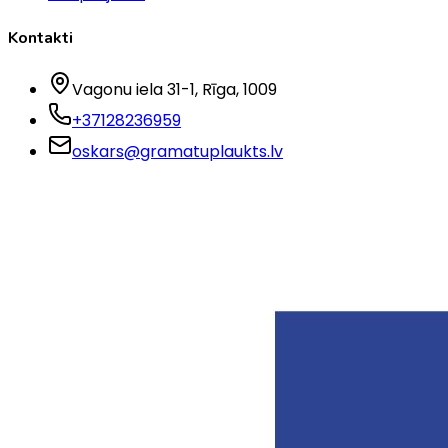
Kontakti
Vagonu iela 31-1
, Rīga
, 1009
+37128236959
oskars@gramatuplaukts.lv