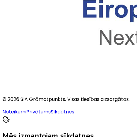
©
2026
SIA Grāmatpunkts
. Visas tiesības aizsargātas.
Noteikumi
Privātums
Sīkdatnes
Mēs izmantojam sīkdatnes