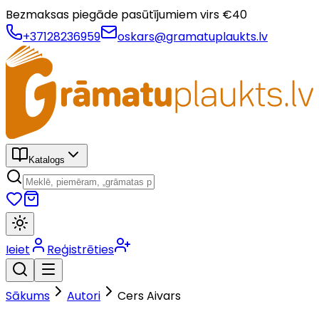
Bezmaksas piegāde pasūtījumiem virs €
40
+37128236959
oskars@gramatuplaukts.lv
Katalogs
Ieiet
Reģistrēties
Sākums
Autori
Cers Aivars