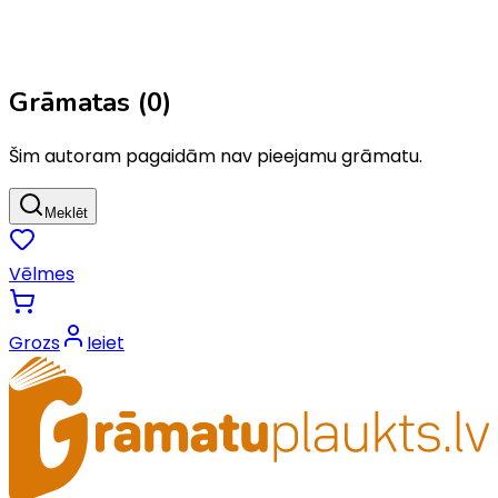
Grāmatas (
0
)
Šim autoram pagaidām nav pieejamu grāmatu.
Meklēt
Vēlmes
Grozs
Ieiet