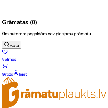
Grāmatas (
0
)
Šim autoram pagaidām nav pieejamu grāmatu.
Meklēt
Vēlmes
Grozs
Ieiet