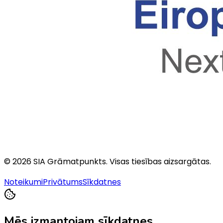
©
2026
SIA Grāmatpunkts
. Visas tiesības aizsargātas.
Noteikumi
Privātums
Sīkdatnes
Mēs izmantojam sīkdatnes