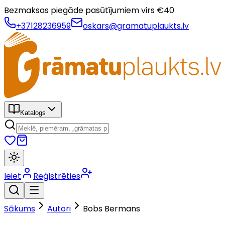
Bezmaksas piegāde pasūtījumiem virs €
40
+37128236959
oskars@gramatuplaukts.lv
Katalogs
Ieiet
Reģistrēties
Sākums
Autori
Bobs Bermans