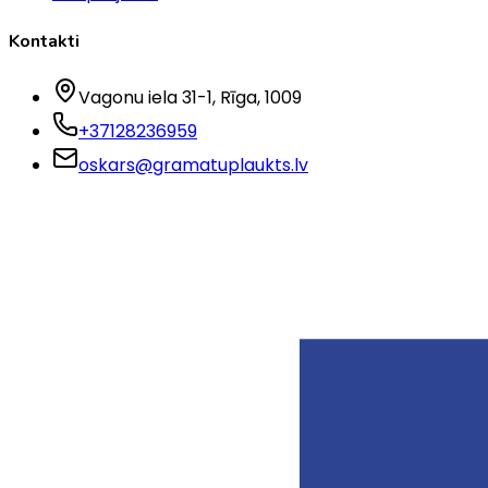
Kontakti
Vagonu iela 31-1
, Rīga
, 1009
+37128236959
oskars@gramatuplaukts.lv