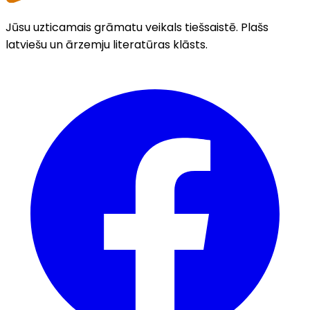
Jūsu uzticamais grāmatu veikals tiešsaistē. Plašs
latviešu un ārzemju literatūras klāsts.