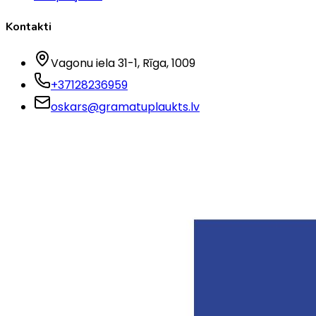
Kontakti
Vagonu iela 31-1
, Rīga
, 1009
+37128236959
oskars@gramatuplaukts.lv