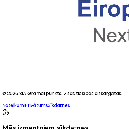
©
2026
SIA Grāmatpunkts
. Visas tiesības aizsargātas.
Noteikumi
Privātums
Sīkdatnes
Mēs izmantojam sīkdatnes