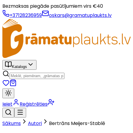
Bezmaksas piegāde pasūtījumiem virs €
40
+37128236959
oskars@gramatuplaukts.lv
Katalogs
Ieiet
Reģistrēties
Sākums
Autori
Bertrāns Meijers-Stablē