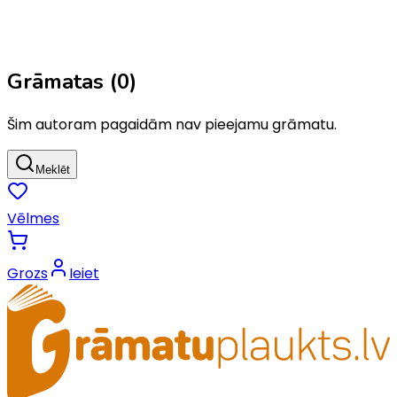
Grāmatas (
0
)
Šim autoram pagaidām nav pieejamu grāmatu.
Meklēt
Vēlmes
Grozs
Ieiet