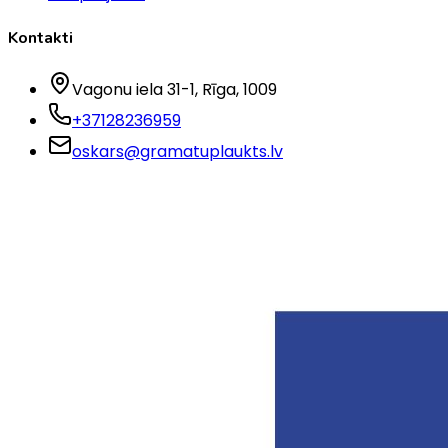
Kontakti
Vagonu iela 31-1
, Rīga
, 1009
+37128236959
oskars@gramatuplaukts.lv