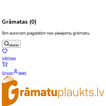
Grāmatas (
0
)
Šim autoram pagaidām nav pieejamu grāmatu.
Meklēt
Vēlmes
Grozs
Ieiet