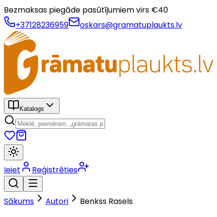
Bezmaksas piegāde pasūtījumiem virs €
40
+37128236959
oskars@gramatuplaukts.lv
Katalogs
Ieiet
Reģistrēties
Sākums
Autori
Benkss Rasels