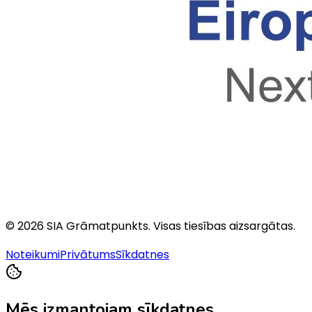
©
2026
SIA Grāmatpunkts
. Visas tiesības aizsargātas.
Noteikumi
Privātums
Sīkdatnes
Mēs izmantojam sīkdatnes