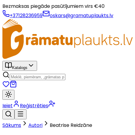
Bezmaksas piegāde pasūtījumiem virs €
40
+37128236959
oskars@gramatuplaukts.lv
Katalogs
Ieiet
Reģistrēties
Sākums
Autori
Beatrise Reidzāne