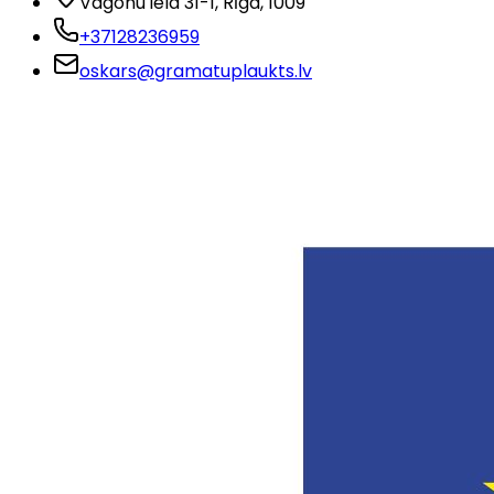
Vagonu iela 31-1
, Rīga
, 1009
+37128236959
oskars@gramatuplaukts.lv