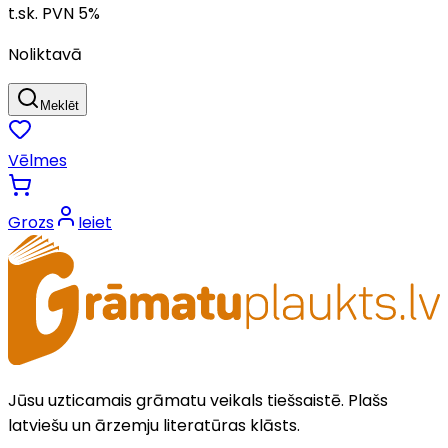
t.sk. PVN
5
%
Noliktavā
Meklēt
Vēlmes
Grozs
Ieiet
Jūsu uzticamais grāmatu veikals tiešsaistē. Plašs
latviešu un ārzemju literatūras klāsts.