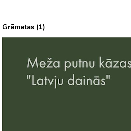
Grāmatas (
1
)