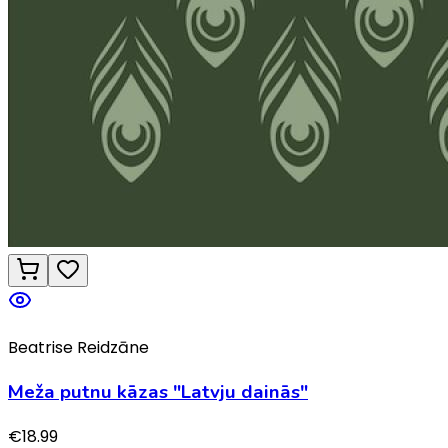
Beatrise Reidzāne
Meža putnu kāzas "Latvju dainās"
€
18.99