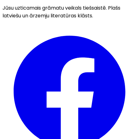
Jūsu uzticamais grāmatu veikals tiešsaistē. Plašs
latviešu un ārzemju literatūras klāsts.