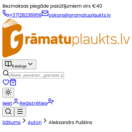
Bezmaksas piegāde pasūtījumiem virs €
40
+37128236959
oskars@gramatuplaukts.lv
Katalogs
Ieiet
Reģistrēties
Sākums
Autori
Aleksandrs Puškins