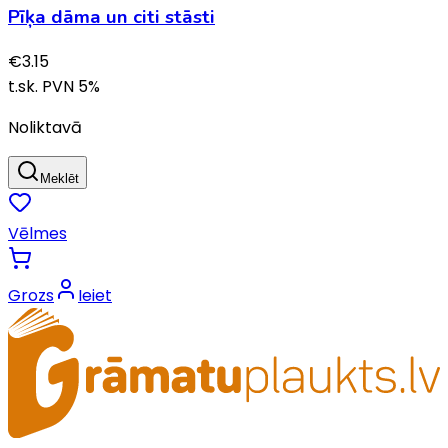
Pīķa dāma un citi stāsti
€
3.15
t.sk. PVN
5
%
Noliktavā
Meklēt
Vēlmes
Grozs
Ieiet