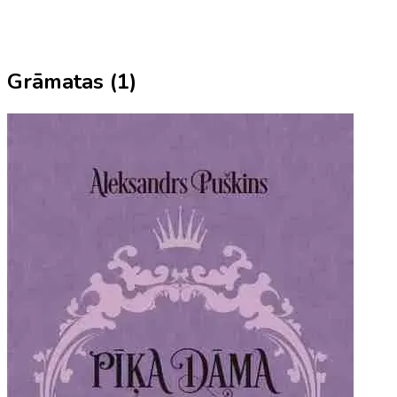
Grāmatas (
1
)