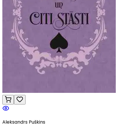
Aleksandrs Puškins