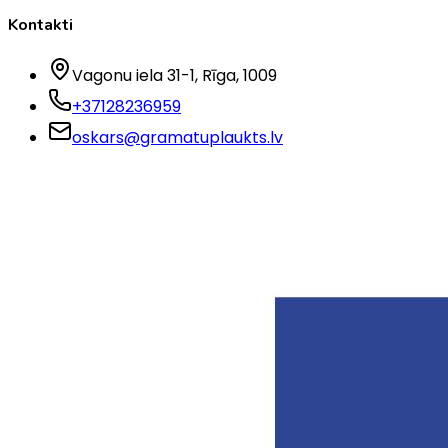
Kontakti
Vagonu iela 31-1
, Rīga
, 1009
+37128236959
oskars@gramatuplaukts.lv