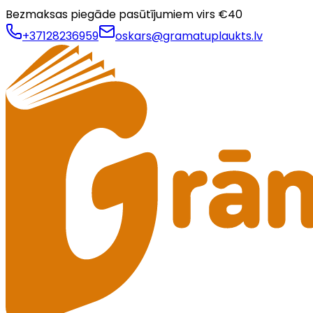
Bezmaksas piegāde pasūtījumiem virs €
40
+37128236959
oskars@gramatuplaukts.lv