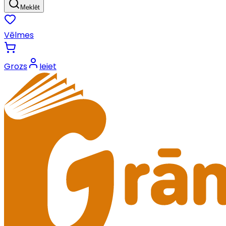
Meklēt
Vēlmes
Grozs
Ieiet